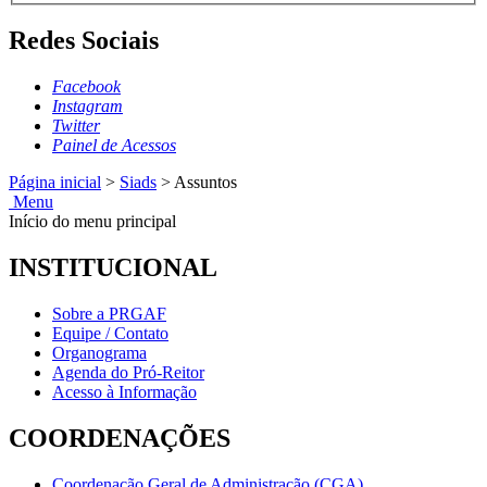
Redes Sociais
Facebook
Instagram
Twitter
Painel de Acessos
Página inicial
>
Siads
>
Assuntos
Menu
Início do menu principal
INSTITUCIONAL
Sobre a PRGAF
Equipe / Contato
Organograma
Agenda do Pró-Reitor
Acesso à Informação
COORDENAÇÕES
Coordenação Geral de Administração (CGA)