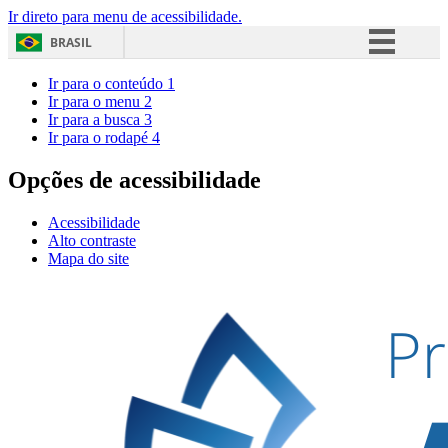
Ir direto para menu de acessibilidade.
BRASIL
Simplifique!
Ir para o conteúdo
1
Ir para o menu
2
Comunica BR
Ir para a busca
3
Ir para o rodapé
4
Participe
Acesso à informação
Opções de acessibilidade
Legislação
Acessibilidade
Canais
Alto contraste
Mapa do site