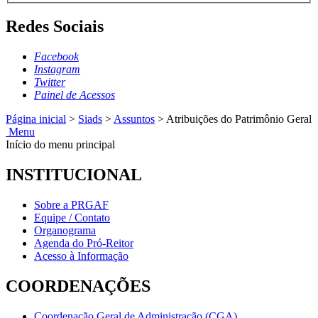
Redes Sociais
Facebook
Instagram
Twitter
Painel de Acessos
Página inicial
>
Siads
>
Assuntos
>
Atribuições do Patrimônio Geral
Menu
Início do menu principal
INSTITUCIONAL
Sobre a PRGAF
Equipe / Contato
Organograma
Agenda do Pró-Reitor
Acesso à Informação
COORDENAÇÕES
Coordenação Geral de Administração (CGA)