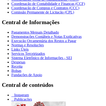
Coordenação de Contabilidade e Finanças (CCF)
Coordenação de Compras e Contratos (CCC)
Comissão Permanente de Licitação (CPL)
Central de Informações
Pagamentos Mensais Detalhado
Demonstrações Contábeis e Notas Explicativas
Execução Orçamentária dos Restos a Pagar
Normas e Resoluções
Links Úteis
Serviços Terceirizados
Sistema Eletrônico de Informações - SEI
Despesas
Receita
Bolsas
Fundações de Apoio
Central de conteúdos
Instagram
Publicações