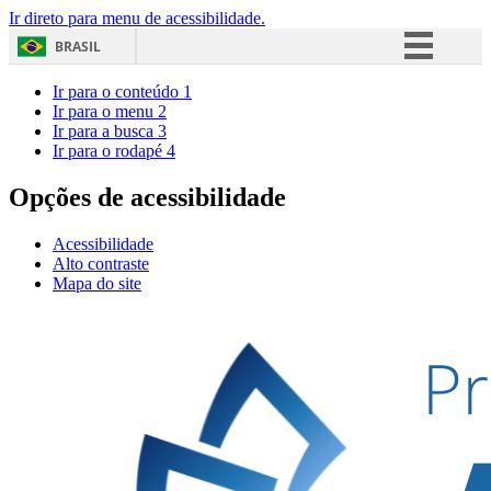
Ir direto para menu de acessibilidade.
BRASIL
Simplifique!
Ir para o conteúdo
1
Ir para o menu
2
Comunica BR
Ir para a busca
3
Ir para o rodapé
4
Participe
Acesso à informação
Opções de acessibilidade
Legislação
Acessibilidade
Canais
Alto contraste
Mapa do site