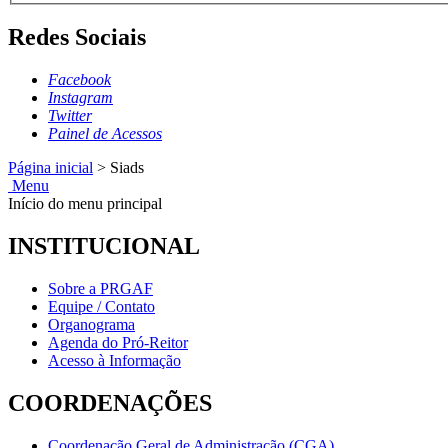
Redes Sociais
Facebook
Instagram
Twitter
Painel de Acessos
Página inicial
>
Siads
Menu
Início do menu principal
INSTITUCIONAL
Sobre a PRGAF
Equipe / Contato
Organograma
Agenda do Pró-Reitor
Acesso à Informação
COORDENAÇÕES
Coordenação Geral de Administração (CGA)