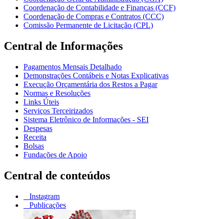
Coordenação de Contabilidade e Finanças (CCF)
Coordenação de Compras e Contratos (CCC)
Comissão Permanente de Licitação (CPL)
Central de Informações
Pagamentos Mensais Detalhado
Demonstrações Contábeis e Notas Explicativas
Execução Orçamentária dos Restos a Pagar
Normas e Resoluções
Links Úteis
Serviços Terceirizados
Sistema Eletrônico de Informações - SEI
Despesas
Receita
Bolsas
Fundações de Apoio
Central de conteúdos
Instagram
Publicações