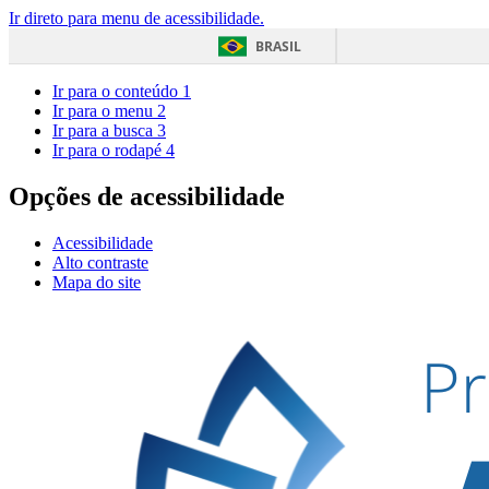
Ir direto para menu de acessibilidade.
BRASIL
Ir para o conteúdo
1
Ir para o menu
2
Ir para a busca
3
Ir para o rodapé
4
Opções de acessibilidade
Acessibilidade
Alto contraste
Mapa do site