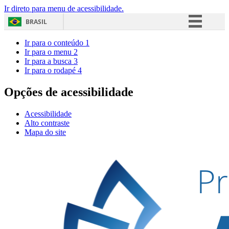
Ir direto para menu de acessibilidade.
BRASIL
Simplifique!
Ir para o conteúdo
1
Ir para o menu
2
Comunica BR
Ir para a busca
3
Ir para o rodapé
4
Participe
Acesso à informação
Opções de acessibilidade
Legislação
Acessibilidade
Canais
Alto contraste
Mapa do site