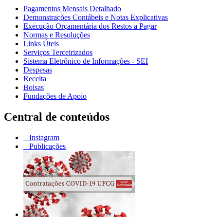
Pagamentos Mensais Detalhado
Demonstrações Contábeis e Notas Explicativas
Execução Orçamentária dos Restos a Pagar
Normas e Resoluções
Links Úteis
Serviços Terceirizados
Sistema Eletrônico de Informações - SEI
Despesas
Receita
Bolsas
Fundações de Apoio
Central de conteúdos
Instagram
Publicações