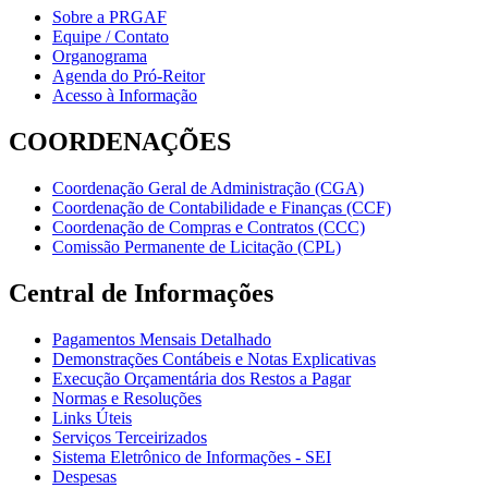
Sobre a PRGAF
Equipe / Contato
Organograma
Agenda do Pró-Reitor
Acesso à Informação
COORDENAÇÕES
Coordenação Geral de Administração (CGA)
Coordenação de Contabilidade e Finanças (CCF)
Coordenação de Compras e Contratos (CCC)
Comissão Permanente de Licitação (CPL)
Central de Informações
Pagamentos Mensais Detalhado
Demonstrações Contábeis e Notas Explicativas
Execução Orçamentária dos Restos a Pagar
Normas e Resoluções
Links Úteis
Serviços Terceirizados
Sistema Eletrônico de Informações - SEI
Despesas