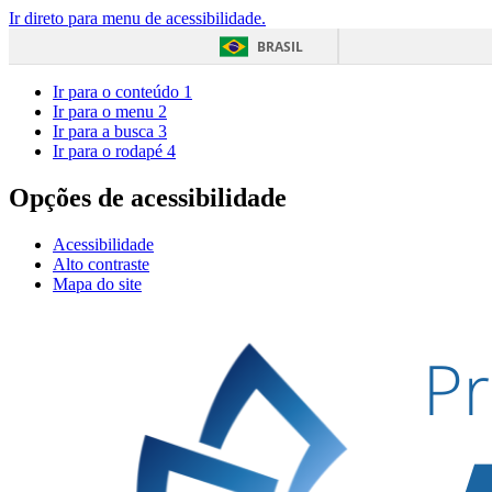
Ir direto para menu de acessibilidade.
BRASIL
Ir para o conteúdo
1
Ir para o menu
2
Ir para a busca
3
Ir para o rodapé
4
Opções de acessibilidade
Acessibilidade
Alto contraste
Mapa do site