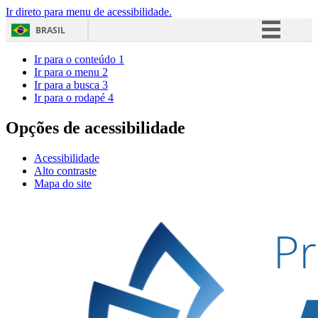
Ir direto para menu de acessibilidade.
BRASIL
Simplifique!
Ir para o conteúdo
1
Ir para o menu
2
Comunica BR
Ir para a busca
3
Ir para o rodapé
4
Participe
Acesso à informação
Opções de acessibilidade
Legislação
Acessibilidade
Canais
Alto contraste
Mapa do site