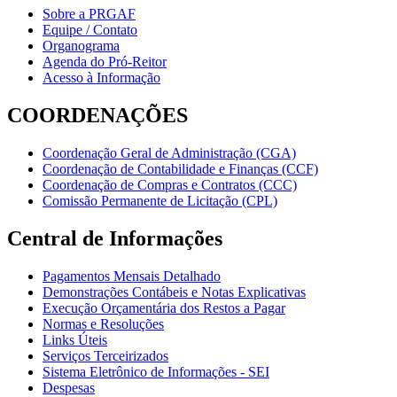
Sobre a PRGAF
Equipe / Contato
Organograma
Agenda do Pró-Reitor
Acesso à Informação
COORDENAÇÕES
Coordenação Geral de Administração (CGA)
Coordenação de Contabilidade e Finanças (CCF)
Coordenação de Compras e Contratos (CCC)
Comissão Permanente de Licitação (CPL)
Central de Informações
Pagamentos Mensais Detalhado
Demonstrações Contábeis e Notas Explicativas
Execução Orçamentária dos Restos a Pagar
Normas e Resoluções
Links Úteis
Serviços Terceirizados
Sistema Eletrônico de Informações - SEI
Despesas