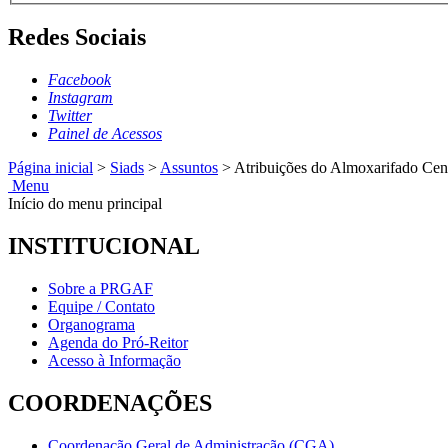
Redes Sociais
Facebook
Instagram
Twitter
Painel de Acessos
Página inicial
>
Siads
>
Assuntos
>
Atribuições do Almoxarifado Cent
Menu
Início do menu principal
INSTITUCIONAL
Sobre a PRGAF
Equipe / Contato
Organograma
Agenda do Pró-Reitor
Acesso à Informação
COORDENAÇÕES
Coordenação Geral de Administração (CGA)