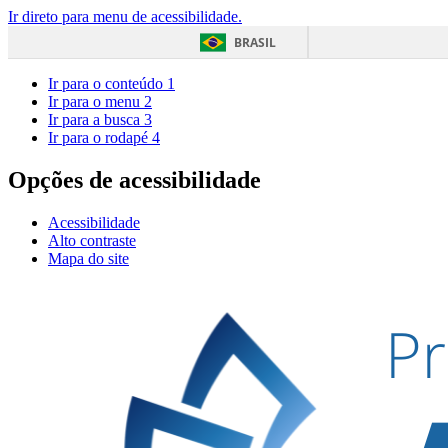
Ir direto para menu de acessibilidade.
BRASIL
Ir para o conteúdo
1
Ir para o menu
2
Ir para a busca
3
Ir para o rodapé
4
Opções de acessibilidade
Acessibilidade
Alto contraste
Mapa do site