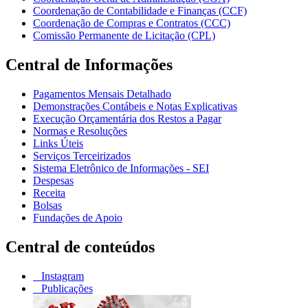
Coordenação de Contabilidade e Finanças (CCF)
Coordenação de Compras e Contratos (CCC)
Comissão Permanente de Licitação (CPL)
Central de Informações
Pagamentos Mensais Detalhado
Demonstrações Contábeis e Notas Explicativas
Execução Orçamentária dos Restos a Pagar
Normas e Resoluções
Links Úteis
Serviços Terceirizados
Sistema Eletrônico de Informações - SEI
Despesas
Receita
Bolsas
Fundações de Apoio
Central de conteúdos
Instagram
Publicações