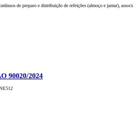
tínuos de preparo e distribuição de refeições (almoço e jantar), associ
90020/2024
5NE512