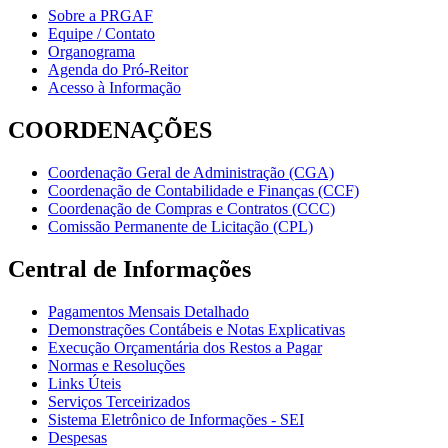
Sobre a PRGAF
Equipe / Contato
Organograma
Agenda do Pró-Reitor
Acesso à Informação
COORDENAÇÕES
Coordenação Geral de Administração (CGA)
Coordenação de Contabilidade e Finanças (CCF)
Coordenação de Compras e Contratos (CCC)
Comissão Permanente de Licitação (CPL)
Central de Informações
Pagamentos Mensais Detalhado
Demonstrações Contábeis e Notas Explicativas
Execução Orçamentária dos Restos a Pagar
Normas e Resoluções
Links Úteis
Serviços Terceirizados
Sistema Eletrônico de Informações - SEI
Despesas