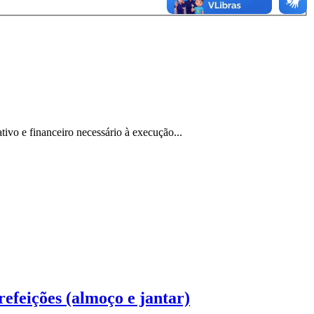
ivo e financeiro necessário à execução...
refeições (almoço e jantar)