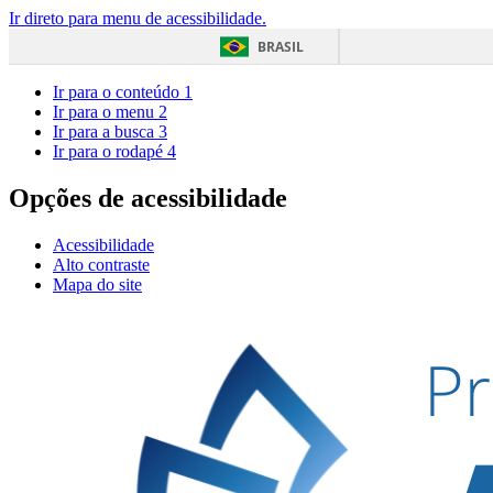
Ir direto para menu de acessibilidade.
BRASIL
Ir para o conteúdo
1
Ir para o menu
2
Ir para a busca
3
Ir para o rodapé
4
Opções de acessibilidade
Acessibilidade
Alto contraste
Mapa do site