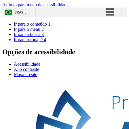
Ir direto para menu de acessibilidade.
BRASIL
Simplifique!
Ir para o conteúdo
1
Ir para o menu
2
Comunica BR
Ir para a busca
3
Ir para o rodapé
4
Participe
Acesso à informação
Opções de acessibilidade
Legislação
Acessibilidade
Canais
Alto contraste
Mapa do site