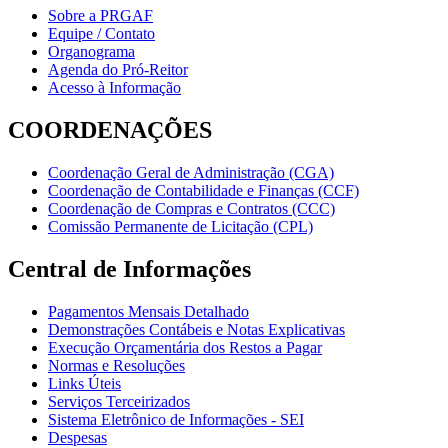
Sobre a PRGAF
Equipe / Contato
Organograma
Agenda do Pró-Reitor
Acesso à Informação
COORDENAÇÕES
Coordenação Geral de Administração (CGA)
Coordenação de Contabilidade e Finanças (CCF)
Coordenação de Compras e Contratos (CCC)
Comissão Permanente de Licitação (CPL)
Central de Informações
Pagamentos Mensais Detalhado
Demonstrações Contábeis e Notas Explicativas
Execução Orçamentária dos Restos a Pagar
Normas e Resoluções
Links Úteis
Serviços Terceirizados
Sistema Eletrônico de Informações - SEI
Despesas