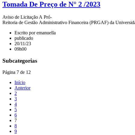
Tomada De Preço de N° 2 /2023
Aviso de Licitação A Pró-
Reitoria de Gestão Administrativo Financeira (PRGAF) da Universi
Escrito por emanuella
publicado
20/11/23
09h00
Subcategorias
Página 7 de 12
Início
Anterior
2
3
4
5
6
7
8
9