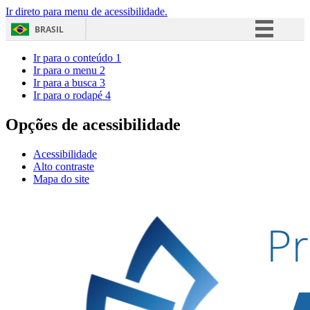
Ir direto para menu de acessibilidade.
BRASIL
Simplifique!
Ir para o conteúdo
1
Ir para o menu
2
Comunica BR
Ir para a busca
3
Ir para o rodapé
4
Participe
Acesso à informação
Opções de acessibilidade
Legislação
Acessibilidade
Canais
Alto contraste
Mapa do site