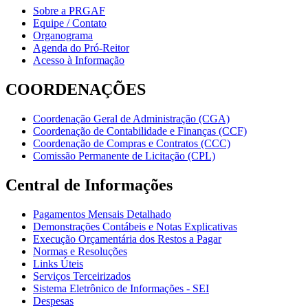
Sobre a PRGAF
Equipe / Contato
Organograma
Agenda do Pró-Reitor
Acesso à Informação
COORDENAÇÕES
Coordenação Geral de Administração (CGA)
Coordenação de Contabilidade e Finanças (CCF)
Coordenação de Compras e Contratos (CCC)
Comissão Permanente de Licitação (CPL)
Central de Informações
Pagamentos Mensais Detalhado
Demonstrações Contábeis e Notas Explicativas
Execução Orçamentária dos Restos a Pagar
Normas e Resoluções
Links Úteis
Serviços Terceirizados
Sistema Eletrônico de Informações - SEI
Despesas