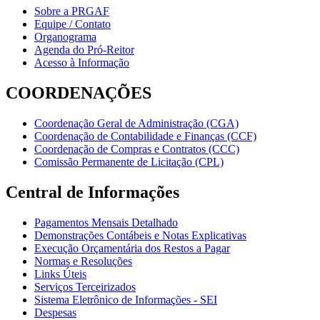
Sobre a PRGAF
Equipe / Contato
Organograma
Agenda do Pró-Reitor
Acesso à Informação
COORDENAÇÕES
Coordenação Geral de Administração (CGA)
Coordenação de Contabilidade e Finanças (CCF)
Coordenação de Compras e Contratos (CCC)
Comissão Permanente de Licitação (CPL)
Central de Informações
Pagamentos Mensais Detalhado
Demonstrações Contábeis e Notas Explicativas
Execução Orçamentária dos Restos a Pagar
Normas e Resoluções
Links Úteis
Serviços Terceirizados
Sistema Eletrônico de Informações - SEI
Despesas