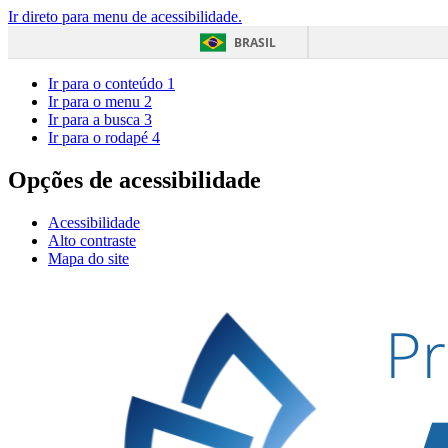
Ir direto para menu de acessibilidade.
BRASIL
Ir para o conteúdo
1
Ir para o menu
2
Ir para a busca
3
Ir para o rodapé
4
Opções de acessibilidade
Acessibilidade
Alto contraste
Mapa do site