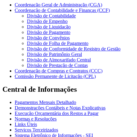
Coordenação Geral de Administração (CGA)
Coordenação de Contabilidade e Finanças (CCF)
Divisão de Contabilidade
Divisão de Empenho
Divisão de Liquidação
Divisão de Pagamento
Divisão de Convênios
Divisão de Folha de Pagamento
Divisão de Conformidade de Registro de Gestão
Divisão de Patrimônio Geral
Divisão de Almoxarifado Central
Divisão de Prestação de Contas
Coordenação de Compras e Contratos (CCC)
Comissão Permanente de Licitação (CPL)
Central de Informações
Pagamentos Mensais Detalhado
Demonstrações Contábeis e Notas Explicativas
Execução Orçamentária dos Restos a Pagar
Normas e Resoluções
Links Úteis
Serviços Terceirizados
Sistema Eletrônico de Informações - SEI