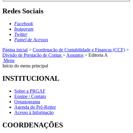
Redes Sociais
Facebook
Instagram
Twitter
Painel de Acessos
Página inicial
>
Coordenação de Contabilidade e Finanças (CCF)
>
Divisão de Prestação de Contas
>
Assuntos
>
Editoria A
Menu
Início do menu principal
INSTITUCIONAL
Sobre a PRGAF
Equipe / Contato
Organograma
Agenda do Pró-Reitor
Acesso à Informação
COORDENAÇÕES