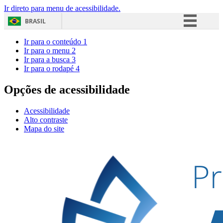
Ir direto para menu de acessibilidade.
BRASIL
Simplifique!
Ir para o conteúdo
1
Ir para o menu
2
Comunica BR
Ir para a busca
3
Ir para o rodapé
4
Participe
Acesso à informação
Opções de acessibilidade
Legislação
Acessibilidade
Canais
Alto contraste
Mapa do site