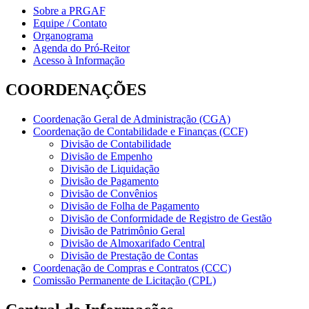
Sobre a PRGAF
Equipe / Contato
Organograma
Agenda do Pró-Reitor
Acesso à Informação
COORDENAÇÕES
Coordenação Geral de Administração (CGA)
Coordenação de Contabilidade e Finanças (CCF)
Divisão de Contabilidade
Divisão de Empenho
Divisão de Liquidação
Divisão de Pagamento
Divisão de Convênios
Divisão de Folha de Pagamento
Divisão de Conformidade de Registro de Gestão
Divisão de Patrimônio Geral
Divisão de Almoxarifado Central
Divisão de Prestação de Contas
Coordenação de Compras e Contratos (CCC)
Comissão Permanente de Licitação (CPL)