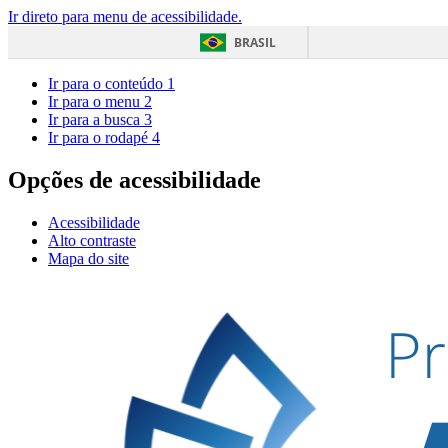
Ir direto para menu de acessibilidade.
BRASIL
Ir para o conteúdo
1
Ir para o menu
2
Ir para a busca
3
Ir para o rodapé
4
Opções de acessibilidade
Acessibilidade
Alto contraste
Mapa do site