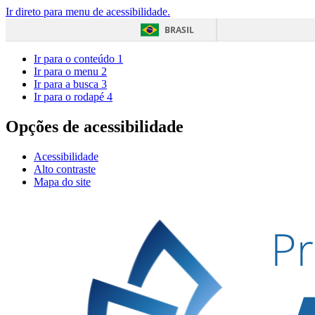
Ir direto para menu de acessibilidade.
BRASIL
Ir para o conteúdo
1
Ir para o menu
2
Ir para a busca
3
Ir para o rodapé
4
Opções de acessibilidade
Acessibilidade
Alto contraste
Mapa do site