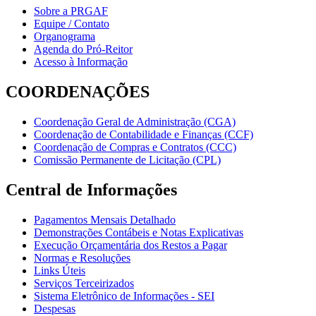
Sobre a PRGAF
Equipe / Contato
Organograma
Agenda do Pró-Reitor
Acesso à Informação
COORDENAÇÕES
Coordenação Geral de Administração (CGA)
Coordenação de Contabilidade e Finanças (CCF)
Coordenação de Compras e Contratos (CCC)
Comissão Permanente de Licitação (CPL)
Central de Informações
Pagamentos Mensais Detalhado
Demonstrações Contábeis e Notas Explicativas
Execução Orçamentária dos Restos a Pagar
Normas e Resoluções
Links Úteis
Serviços Terceirizados
Sistema Eletrônico de Informações - SEI
Despesas