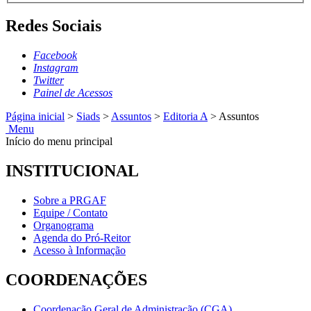
Redes Sociais
Facebook
Instagram
Twitter
Painel de Acessos
Página inicial
>
Siads
>
Assuntos
>
Editoria A
>
Assuntos
Menu
Início do menu principal
INSTITUCIONAL
Sobre a PRGAF
Equipe / Contato
Organograma
Agenda do Pró-Reitor
Acesso à Informação
COORDENAÇÕES
Coordenação Geral de Administração (CGA)