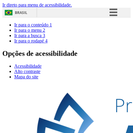
Ir direto para menu de acessibilidade.
BRASIL
Simplifique!
Ir para o conteúdo
1
Ir para o menu
2
Comunica BR
Ir para a busca
3
Ir para o rodapé
4
Participe
Acesso à informação
Opções de acessibilidade
Legislação
Acessibilidade
Canais
Alto contraste
Mapa do site