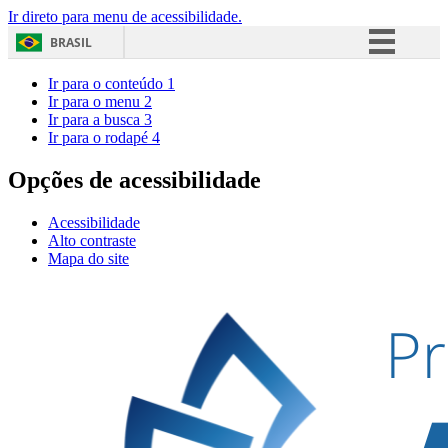
Ir direto para menu de acessibilidade.
BRASIL
Simplifique!
Ir para o conteúdo
1
Ir para o menu
2
Comunica BR
Ir para a busca
3
Ir para o rodapé
4
Participe
Acesso à informação
Opções de acessibilidade
Legislação
Acessibilidade
Canais
Alto contraste
Mapa do site