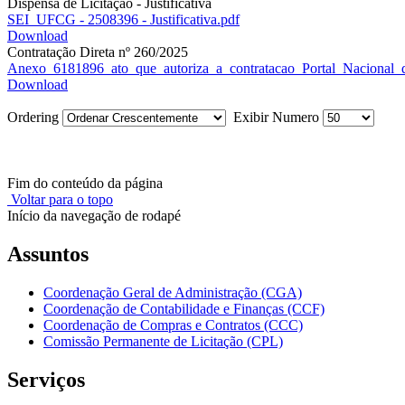
Dispensa de Licitação - Justificativa
SEI_UFCG - 2508396 - Justificativa.pdf
Download
Contratação Direta nº 260/2025
Anexo_6181896_ato_que_autoriza_a_contratacao_Portal_Nacional_d
Download
Ordering
Exibir Numero
Fim do conteúdo da página
Voltar para o topo
Início da navegação de rodapé
Assuntos
Coordenação Geral de Administração (CGA)
Coordenação de Contabilidade e Finanças (CCF)
Coordenação de Compras e Contratos (CCC)
Comissão Permanente de Licitação (CPL)
Serviços