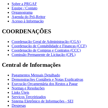
Sobre a PRGAF
Equipe / Contato
Organograma
Agenda do Pró-Reitor
Acesso à Informação
COORDENAÇÕES
Coordenação Geral de Administração (CGA)
Coordenação de Contabilidade e Finanças (CCF)
Coordenação de Compras e Contratos (CCC)
Comissão Permanente de Licitação (CPL)
Central de Informações
Pagamentos Mensais Detalhado
Demonstrações Contábeis e Notas Explicativas
Execução Orçamentária dos Restos a Pagar
Normas e Resoluções
Links Úteis
Serviços Terceirizados
Sistema Eletrônico de Informações - SEI
Despesas