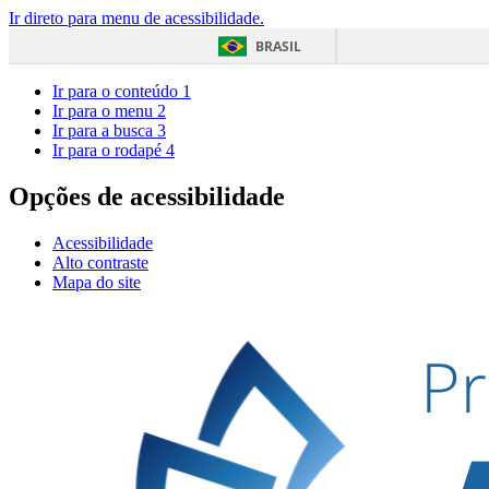
Ir direto para menu de acessibilidade.
BRASIL
Ir para o conteúdo
1
Ir para o menu
2
Ir para a busca
3
Ir para o rodapé
4
Opções de acessibilidade
Acessibilidade
Alto contraste
Mapa do site