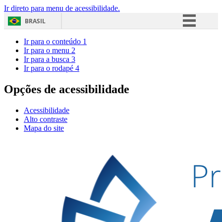
Ir direto para menu de acessibilidade.
BRASIL
Simplifique!
Ir para o conteúdo
1
Ir para o menu
2
Comunica BR
Ir para a busca
3
Ir para o rodapé
4
Participe
Acesso à informação
Opções de acessibilidade
Legislação
Acessibilidade
Canais
Alto contraste
Mapa do site