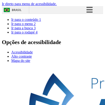
Ir direto para menu de acessibilidade.
BRASIL
Simplifique!
Ir para o conteúdo
1
Ir para o menu
2
Comunica BR
Ir para a busca
3
Ir para o rodapé
4
Participe
Acesso à informação
Opções de acessibilidade
Legislação
Acessibilidade
Canais
Alto contraste
Mapa do site