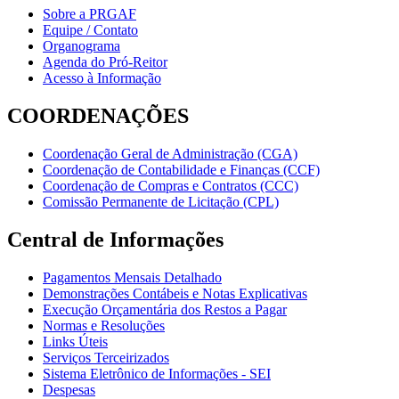
Sobre a PRGAF
Equipe / Contato
Organograma
Agenda do Pró-Reitor
Acesso à Informação
COORDENAÇÕES
Coordenação Geral de Administração (CGA)
Coordenação de Contabilidade e Finanças (CCF)
Coordenação de Compras e Contratos (CCC)
Comissão Permanente de Licitação (CPL)
Central de Informações
Pagamentos Mensais Detalhado
Demonstrações Contábeis e Notas Explicativas
Execução Orçamentária dos Restos a Pagar
Normas e Resoluções
Links Úteis
Serviços Terceirizados
Sistema Eletrônico de Informações - SEI
Despesas