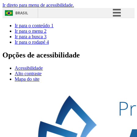
Ir direto para menu de acessibilidade.
BRASIL
Simplifique!
Ir para o conteúdo
1
Ir para o menu
2
Comunica BR
Ir para a busca
3
Ir para o rodapé
4
Participe
Acesso à informação
Opções de acessibilidade
Legislação
Acessibilidade
Canais
Alto contraste
Mapa do site