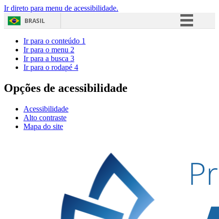
Ir direto para menu de acessibilidade.
BRASIL
Simplifique!
Ir para o conteúdo
1
Ir para o menu
2
Comunica BR
Ir para a busca
3
Ir para o rodapé
4
Participe
Acesso à informação
Opções de acessibilidade
Legislação
Acessibilidade
Canais
Alto contraste
Mapa do site