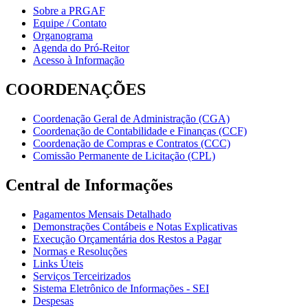
Sobre a PRGAF
Equipe / Contato
Organograma
Agenda do Pró-Reitor
Acesso à Informação
COORDENAÇÕES
Coordenação Geral de Administração (CGA)
Coordenação de Contabilidade e Finanças (CCF)
Coordenação de Compras e Contratos (CCC)
Comissão Permanente de Licitação (CPL)
Central de Informações
Pagamentos Mensais Detalhado
Demonstrações Contábeis e Notas Explicativas
Execução Orçamentária dos Restos a Pagar
Normas e Resoluções
Links Úteis
Serviços Terceirizados
Sistema Eletrônico de Informações - SEI
Despesas