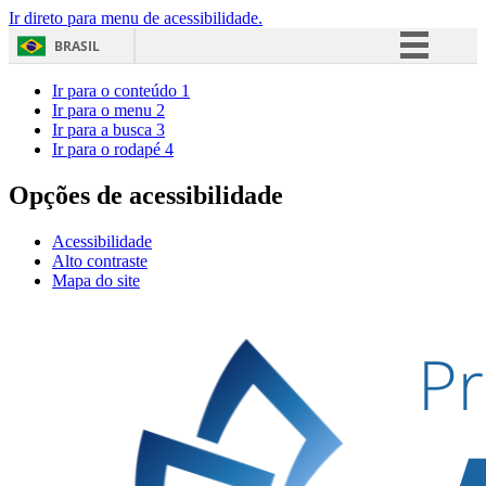
Ir direto para menu de acessibilidade.
BRASIL
Simplifique!
Ir para o conteúdo
1
Ir para o menu
2
Comunica BR
Ir para a busca
3
Ir para o rodapé
4
Participe
Acesso à informação
Opções de acessibilidade
Legislação
Acessibilidade
Canais
Alto contraste
Mapa do site