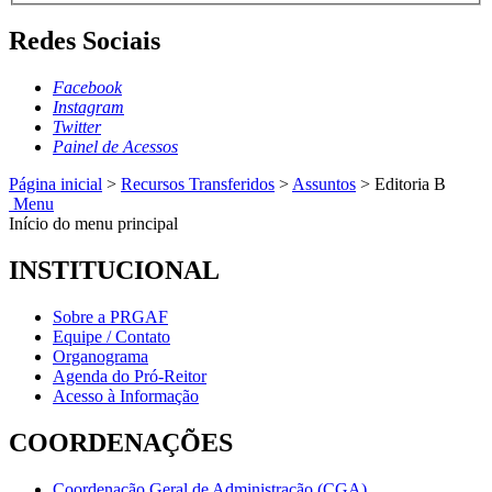
Redes Sociais
Facebook
Instagram
Twitter
Painel de Acessos
Página inicial
>
Recursos Transferidos
>
Assuntos
>
Editoria B
Menu
Início do menu principal
INSTITUCIONAL
Sobre a PRGAF
Equipe / Contato
Organograma
Agenda do Pró-Reitor
Acesso à Informação
COORDENAÇÕES
Coordenação Geral de Administração (CGA)