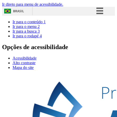
Ir direto para menu de acessibilidade.
BRASIL
Simplifique!
Ir para o conteúdo
1
Ir para o menu
2
Comunica BR
Ir para a busca
3
Ir para o rodapé
4
Participe
Acesso à informação
Opções de acessibilidade
Legislação
Acessibilidade
Canais
Alto contraste
Mapa do site