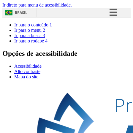
Ir direto para menu de acessibilidade.
BRASIL
Simplifique!
Ir para o conteúdo
1
Ir para o menu
2
Comunica BR
Ir para a busca
3
Ir para o rodapé
4
Participe
Acesso à informação
Opções de acessibilidade
Legislação
Acessibilidade
Canais
Alto contraste
Mapa do site