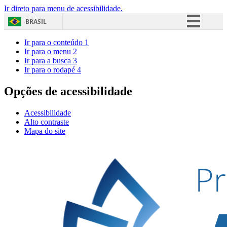
Ir direto para menu de acessibilidade.
BRASIL
Simplifique!
Ir para o conteúdo
1
Ir para o menu
2
Comunica BR
Ir para a busca
3
Ir para o rodapé
4
Participe
Acesso à informação
Opções de acessibilidade
Legislação
Acessibilidade
Canais
Alto contraste
Mapa do site