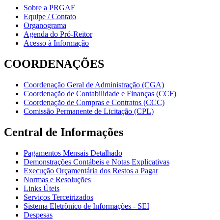
Sobre a PRGAF
Equipe / Contato
Organograma
Agenda do Pró-Reitor
Acesso à Informação
COORDENAÇÕES
Coordenação Geral de Administração (CGA)
Coordenação de Contabilidade e Finanças (CCF)
Coordenação de Compras e Contratos (CCC)
Comissão Permanente de Licitação (CPL)
Central de Informações
Pagamentos Mensais Detalhado
Demonstrações Contábeis e Notas Explicativas
Execução Orçamentária dos Restos a Pagar
Normas e Resoluções
Links Úteis
Serviços Terceirizados
Sistema Eletrônico de Informações - SEI
Despesas