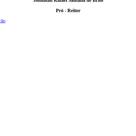
Johnatan Rafael Santana de Brito
Pró - Reitor
ção