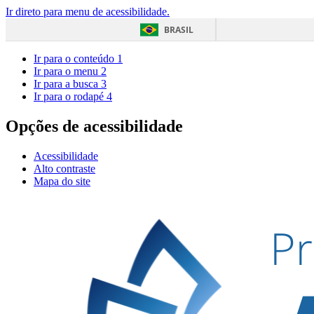
Ir direto para menu de acessibilidade.
BRASIL
Ir para o conteúdo
1
Ir para o menu
2
Ir para a busca
3
Ir para o rodapé
4
Opções de acessibilidade
Acessibilidade
Alto contraste
Mapa do site