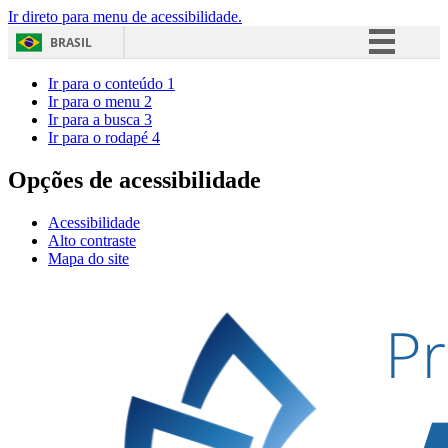
Ir direto para menu de acessibilidade.
BRASIL
Simplifique!
Ir para o conteúdo
1
Ir para o menu
2
Comunica BR
Ir para a busca
3
Ir para o rodapé
4
Participe
Acesso à informação
Opções de acessibilidade
Legislação
Acessibilidade
Canais
Alto contraste
Mapa do site