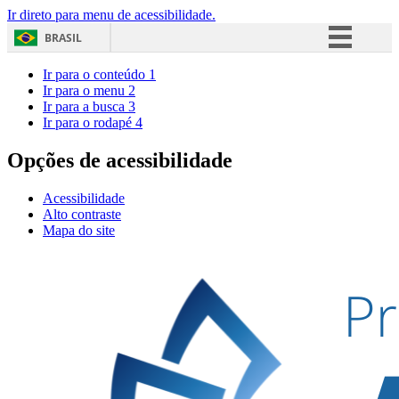
Ir direto para menu de acessibilidade.
BRASIL
Simplifique!
Ir para o conteúdo
1
Ir para o menu
2
Comunica BR
Ir para a busca
3
Ir para o rodapé
4
Participe
Acesso à informação
Opções de acessibilidade
Legislação
Acessibilidade
Canais
Alto contraste
Mapa do site