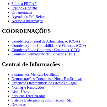
Sobre a PRGAF
Equipe / Contato
Organograma
Agenda do Pró-Reitor
Acesso à Informação
COORDENAÇÕES
Coordenação Geral de Administração (CGA)
Coordenação de Contabilidade e Finanças (CCF)
Coordenação de Compras e Contratos (CCC)
Comissão Permanente de Licitação (CPL)
Central de Informações
Pagamentos Mensais Detalhado
Demonstrações Contábeis e Notas Explicativas
Execução Orçamentária dos Restos a Pagar
Normas e Resoluções
Links Úteis
Serviços Terceirizados
Sistema Eletrônico de Informações - SEI
Despesas