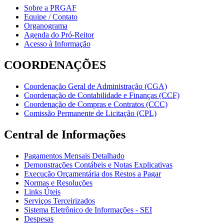
Sobre a PRGAF
Equipe / Contato
Organograma
Agenda do Pró-Reitor
Acesso à Informação
COORDENAÇÕES
Coordenação Geral de Administração (CGA)
Coordenação de Contabilidade e Finanças (CCF)
Coordenação de Compras e Contratos (CCC)
Comissão Permanente de Licitação (CPL)
Central de Informações
Pagamentos Mensais Detalhado
Demonstrações Contábeis e Notas Explicativas
Execução Orçamentária dos Restos a Pagar
Normas e Resoluções
Links Úteis
Serviços Terceirizados
Sistema Eletrônico de Informações - SEI
Despesas