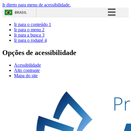
Ir direto para menu de acessibilidade.
BRASIL
Simplifique!
Ir para o conteúdo
1
Ir para o menu
2
Comunica BR
Ir para a busca
3
Ir para o rodapé
4
Participe
Acesso à informação
Opções de acessibilidade
Legislação
Acessibilidade
Canais
Alto contraste
Mapa do site