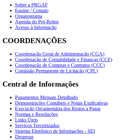
Sobre a PRGAF
Equipe / Contato
Organograma
Agenda do Pró-Reitor
Acesso à Informação
COORDENAÇÕES
Coordenação Geral de Administração (CGA)
Coordenação de Contabilidade e Finanças (CCF)
Coordenação de Compras e Contratos (CCC)
Comissão Permanente de Licitação (CPL)
Central de Informações
Pagamentos Mensais Detalhado
Demonstrações Contábeis e Notas Explicativas
Execução Orçamentária dos Restos a Pagar
Normas e Resoluções
Links Úteis
Serviços Terceirizados
Sistema Eletrônico de Informações - SEI
Despesas