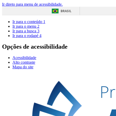
Ir direto para menu de acessibilidade.
BRASIL
Ir para o conteúdo
1
Ir para o menu
2
Ir para a busca
3
Ir para o rodapé
4
Opções de acessibilidade
Acessibilidade
Alto contraste
Mapa do site