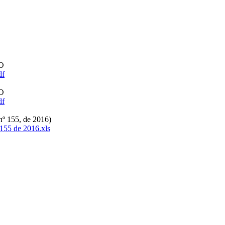
O
df
O
df
º 155, de 2016)
155 de 2016.xls