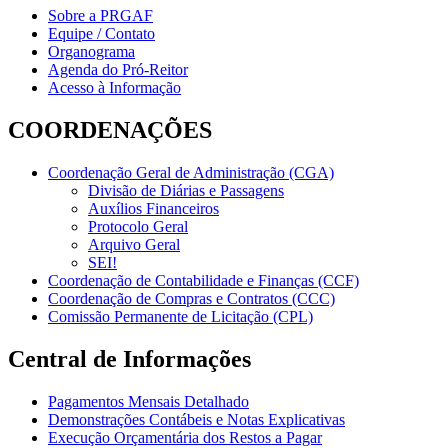
Sobre a PRGAF
Equipe / Contato
Organograma
Agenda do Pró-Reitor
Acesso à Informação
COORDENAÇÕES
Coordenação Geral de Administração (CGA)
Divisão de Diárias e Passagens
Auxílios Financeiros
Protocolo Geral
Arquivo Geral
SEI!
Coordenação de Contabilidade e Finanças (CCF)
Coordenação de Compras e Contratos (CCC)
Comissão Permanente de Licitação (CPL)
Central de Informações
Pagamentos Mensais Detalhado
Demonstrações Contábeis e Notas Explicativas
Execução Orçamentária dos Restos a Pagar