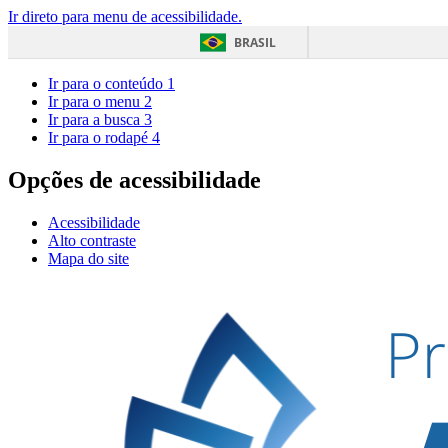
Ir direto para menu de acessibilidade.
BRASIL
Ir para o conteúdo
1
Ir para o menu
2
Ir para a busca
3
Ir para o rodapé
4
Opções de acessibilidade
Acessibilidade
Alto contraste
Mapa do site