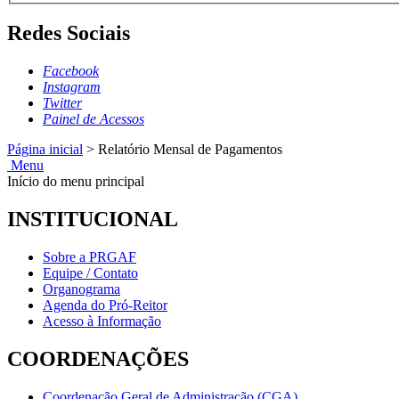
Redes Sociais
Facebook
Instagram
Twitter
Painel de Acessos
Página inicial
>
Relatório Mensal de Pagamentos
Menu
Início do menu principal
INSTITUCIONAL
Sobre a PRGAF
Equipe / Contato
Organograma
Agenda do Pró-Reitor
Acesso à Informação
COORDENAÇÕES
Coordenação Geral de Administração (CGA)