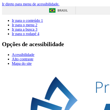
Ir direto para menu de acessibilidade.
BRASIL
Ir para o conteúdo
1
Ir para o menu
2
Ir para a busca
3
Ir para o rodapé
4
Opções de acessibilidade
Acessibilidade
Alto contraste
Mapa do site