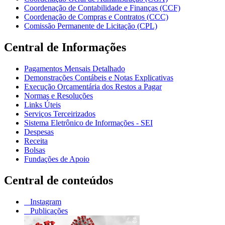
Coordenação de Contabilidade e Finanças (CCF)
Coordenação de Compras e Contratos (CCC)
Comissão Permanente de Licitação (CPL)
Central de Informações
Pagamentos Mensais Detalhado
Demonstrações Contábeis e Notas Explicativas
Execução Orçamentária dos Restos a Pagar
Normas e Resoluções
Links Úteis
Serviços Terceirizados
Sistema Eletrônico de Informações - SEI
Despesas
Receita
Bolsas
Fundações de Apoio
Central de conteúdos
Instagram
Publicações