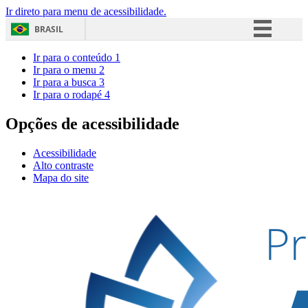
Ir direto para menu de acessibilidade.
BRASIL
Simplifique!
Ir para o conteúdo
1
Ir para o menu
2
Comunica BR
Ir para a busca
3
Ir para o rodapé
4
Participe
Acesso à informação
Opções de acessibilidade
Legislação
Acessibilidade
Canais
Alto contraste
Mapa do site