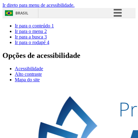
Ir direto para menu de acessibilidade.
BRASIL
Simplifique!
Ir para o conteúdo
1
Ir para o menu
2
Comunica BR
Ir para a busca
3
Ir para o rodapé
4
Participe
Acesso à informação
Opções de acessibilidade
Legislação
Acessibilidade
Canais
Alto contraste
Mapa do site