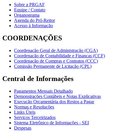
Sobre a PRGAF
Equipe / Contato
Organograma
Agenda do Pró-Reitor
Acesso à Informação
COORDENAÇÕES
Coordenação Geral de Administração (CGA)
Coordenação de Contabilidade e Finanças (CCF)
Coordenação de Compras e Contratos (CCC)
Comissão Permanente de Licitação (CPL)
Central de Informações
Pagamentos Mensais Detalhado
Demonstrações Contábeis e Notas Explicativas
Execução Orçamentária dos Restos a Pagar
Normas e Resoluções
Links Úteis
Serviços Terceirizados
Sistema Eletrônico de Informações - SEI
Despesas