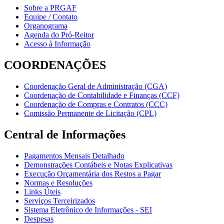
Sobre a PRGAF
Equipe / Contato
Organograma
Agenda do Pró-Reitor
Acesso à Informação
COORDENAÇÕES
Coordenação Geral de Administração (CGA)
Coordenação de Contabilidade e Finanças (CCF)
Coordenação de Compras e Contratos (CCC)
Comissão Permanente de Licitação (CPL)
Central de Informações
Pagamentos Mensais Detalhado
Demonstrações Contábeis e Notas Explicativas
Execução Orçamentária dos Restos a Pagar
Normas e Resoluções
Links Úteis
Serviços Terceirizados
Sistema Eletrônico de Informações - SEI
Despesas