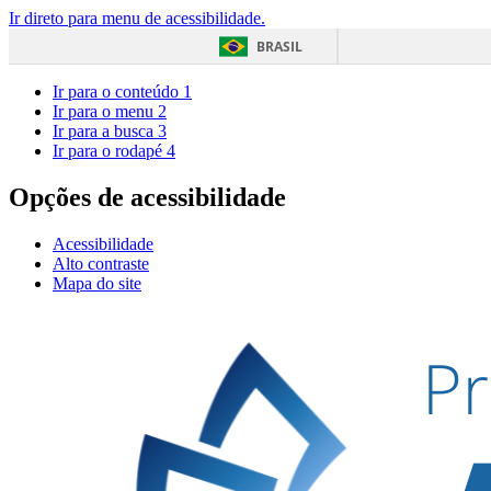
Ir direto para menu de acessibilidade.
BRASIL
Ir para o conteúdo
1
Ir para o menu
2
Ir para a busca
3
Ir para o rodapé
4
Opções de acessibilidade
Acessibilidade
Alto contraste
Mapa do site