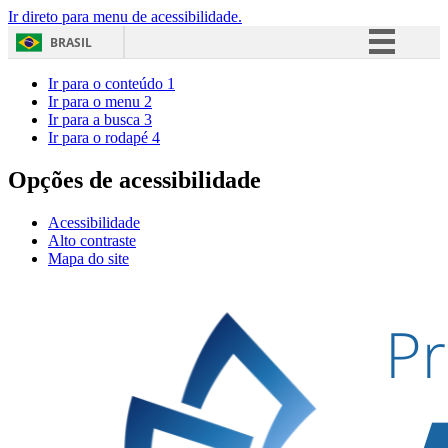
Ir direto para menu de acessibilidade.
BRASIL
Simplifique!
Ir para o conteúdo
1
Ir para o menu
2
Comunica BR
Ir para a busca
3
Ir para o rodapé
4
Participe
Acesso à informação
Opções de acessibilidade
Legislação
Acessibilidade
Canais
Alto contraste
Mapa do site