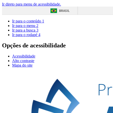
Ir direto para menu de acessibilidade.
BRASIL
Ir para o conteúdo
1
Ir para o menu
2
Ir para a busca
3
Ir para o rodapé
4
Opções de acessibilidade
Acessibilidade
Alto contraste
Mapa do site