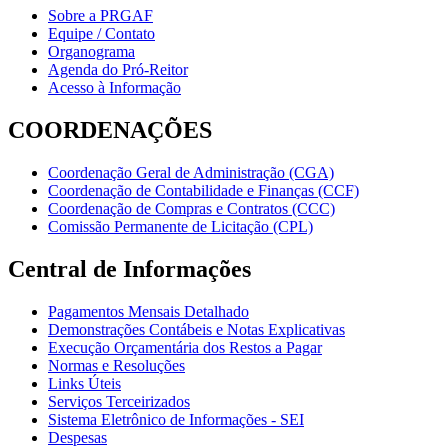
Sobre a PRGAF
Equipe / Contato
Organograma
Agenda do Pró-Reitor
Acesso à Informação
COORDENAÇÕES
Coordenação Geral de Administração (CGA)
Coordenação de Contabilidade e Finanças (CCF)
Coordenação de Compras e Contratos (CCC)
Comissão Permanente de Licitação (CPL)
Central de Informações
Pagamentos Mensais Detalhado
Demonstrações Contábeis e Notas Explicativas
Execução Orçamentária dos Restos a Pagar
Normas e Resoluções
Links Úteis
Serviços Terceirizados
Sistema Eletrônico de Informações - SEI
Despesas