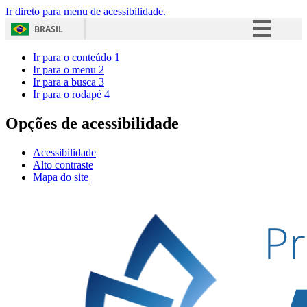
Ir direto para menu de acessibilidade.
BRASIL
Simplifique!
Ir para o conteúdo
1
Ir para o menu
2
Comunica BR
Ir para a busca
3
Ir para o rodapé
4
Participe
Acesso à informação
Opções de acessibilidade
Legislação
Acessibilidade
Canais
Alto contraste
Mapa do site