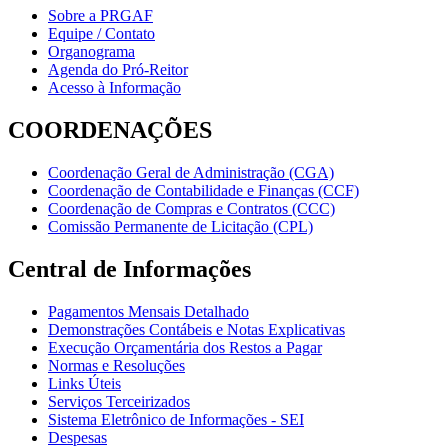
Sobre a PRGAF
Equipe / Contato
Organograma
Agenda do Pró-Reitor
Acesso à Informação
COORDENAÇÕES
Coordenação Geral de Administração (CGA)
Coordenação de Contabilidade e Finanças (CCF)
Coordenação de Compras e Contratos (CCC)
Comissão Permanente de Licitação (CPL)
Central de Informações
Pagamentos Mensais Detalhado
Demonstrações Contábeis e Notas Explicativas
Execução Orçamentária dos Restos a Pagar
Normas e Resoluções
Links Úteis
Serviços Terceirizados
Sistema Eletrônico de Informações - SEI
Despesas