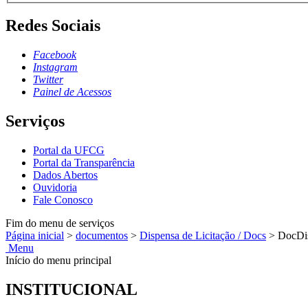
Redes Sociais
Facebook
Instagram
Twitter
Painel de Acessos
Serviços
Portal da UFCG
Portal da Transparência
Dados Abertos
Ouvidoria
Fale Conosco
Fim do menu de serviços
Página inicial
>
documentos
>
Dispensa de Licitação / Docs
>
DocDi
Menu
Início do menu principal
INSTITUCIONAL