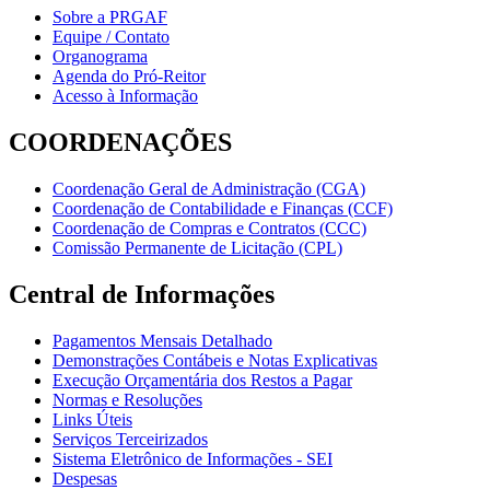
Sobre a PRGAF
Equipe / Contato
Organograma
Agenda do Pró-Reitor
Acesso à Informação
COORDENAÇÕES
Coordenação Geral de Administração (CGA)
Coordenação de Contabilidade e Finanças (CCF)
Coordenação de Compras e Contratos (CCC)
Comissão Permanente de Licitação (CPL)
Central de Informações
Pagamentos Mensais Detalhado
Demonstrações Contábeis e Notas Explicativas
Execução Orçamentária dos Restos a Pagar
Normas e Resoluções
Links Úteis
Serviços Terceirizados
Sistema Eletrônico de Informações - SEI
Despesas