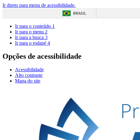
Ir direto para menu de acessibilidade.
BRASIL
Ir para o conteúdo
1
Ir para o menu
2
Ir para a busca
3
Ir para o rodapé
4
Opções de acessibilidade
Acessibilidade
Alto contraste
Mapa do site