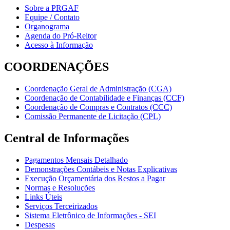
Sobre a PRGAF
Equipe / Contato
Organograma
Agenda do Pró-Reitor
Acesso à Informação
COORDENAÇÕES
Coordenação Geral de Administração (CGA)
Coordenação de Contabilidade e Finanças (CCF)
Coordenação de Compras e Contratos (CCC)
Comissão Permanente de Licitação (CPL)
Central de Informações
Pagamentos Mensais Detalhado
Demonstrações Contábeis e Notas Explicativas
Execução Orçamentária dos Restos a Pagar
Normas e Resoluções
Links Úteis
Serviços Terceirizados
Sistema Eletrônico de Informações - SEI
Despesas