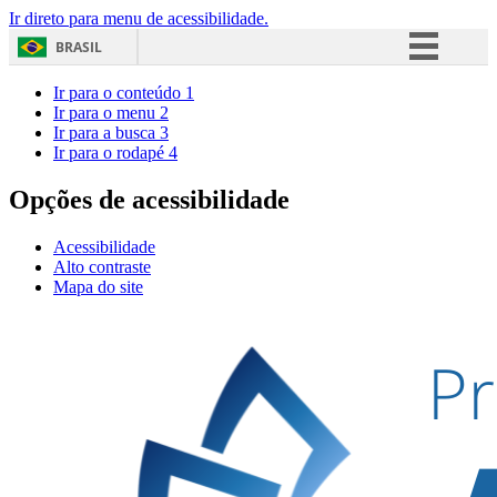
Ir direto para menu de acessibilidade.
BRASIL
Simplifique!
Ir para o conteúdo
1
Ir para o menu
2
Comunica BR
Ir para a busca
3
Ir para o rodapé
4
Participe
Acesso à informação
Opções de acessibilidade
Legislação
Acessibilidade
Canais
Alto contraste
Mapa do site