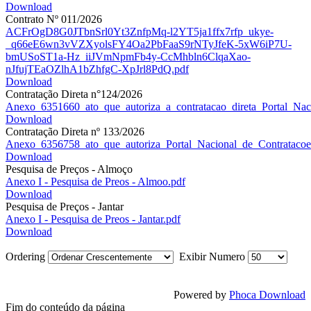
Download
Contrato Nº 011/2026
ACFrOgD8G0JTbnSrl0Yt3ZnfpMq-l2YT5ja1ffx7rfp_ukye-
_q66eE6wn3vVZXyolsFY4Oa2PbFaaS9rNTyJfeK-5xW6iP7U-
bmUSoST1a-Hz_iiJVmNpmFb4y-CcMhbln6ClqaXao-
nJfujTEaOZlhA1bZhfgC-XpJrl8PdQ.pdf
Download
Contratação Direta n°124/2026
Anexo_6351660_ato_que_autoriza_a_contratacao_direta_Portal_Naci
Download
Contratação Direta nº 133/2026
Anexo_6356758_ato_que_autoriza_Portal_Nacional_de_Contratacoes
Download
Pesquisa de Preços - Almoço
Anexo I - Pesquisa de Preos - Almoo.pdf
Download
Pesquisa de Preços - Jantar
Anexo I - Pesquisa de Preos - Jantar.pdf
Download
Ordering
Exibir Numero
Powered by
Phoca Download
Fim do conteúdo da página