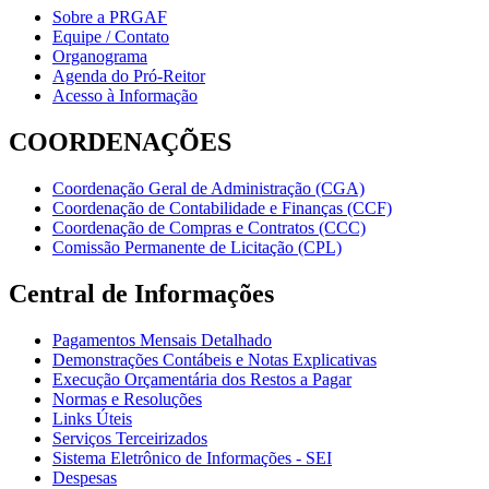
Sobre a PRGAF
Equipe / Contato
Organograma
Agenda do Pró-Reitor
Acesso à Informação
COORDENAÇÕES
Coordenação Geral de Administração (CGA)
Coordenação de Contabilidade e Finanças (CCF)
Coordenação de Compras e Contratos (CCC)
Comissão Permanente de Licitação (CPL)
Central de Informações
Pagamentos Mensais Detalhado
Demonstrações Contábeis e Notas Explicativas
Execução Orçamentária dos Restos a Pagar
Normas e Resoluções
Links Úteis
Serviços Terceirizados
Sistema Eletrônico de Informações - SEI
Despesas