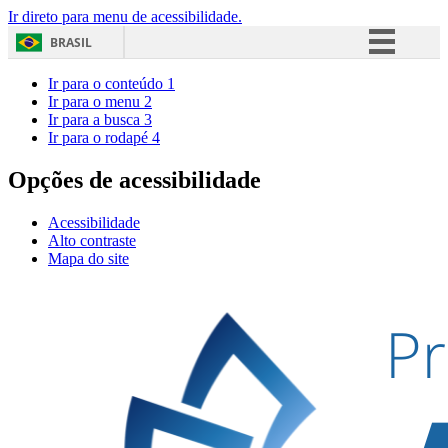
Ir direto para menu de acessibilidade.
BRASIL
Simplifique!
Ir para o conteúdo
1
Ir para o menu
2
Comunica BR
Ir para a busca
3
Ir para o rodapé
4
Participe
Acesso à informação
Opções de acessibilidade
Legislação
Acessibilidade
Canais
Alto contraste
Mapa do site