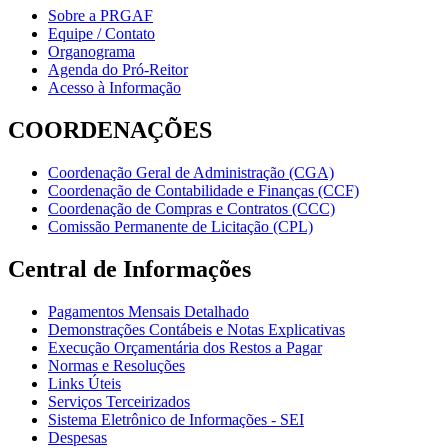
Sobre a PRGAF
Equipe / Contato
Organograma
Agenda do Pró-Reitor
Acesso à Informação
COORDENAÇÕES
Coordenação Geral de Administração (CGA)
Coordenação de Contabilidade e Finanças (CCF)
Coordenação de Compras e Contratos (CCC)
Comissão Permanente de Licitação (CPL)
Central de Informações
Pagamentos Mensais Detalhado
Demonstrações Contábeis e Notas Explicativas
Execução Orçamentária dos Restos a Pagar
Normas e Resoluções
Links Úteis
Serviços Terceirizados
Sistema Eletrônico de Informações - SEI
Despesas