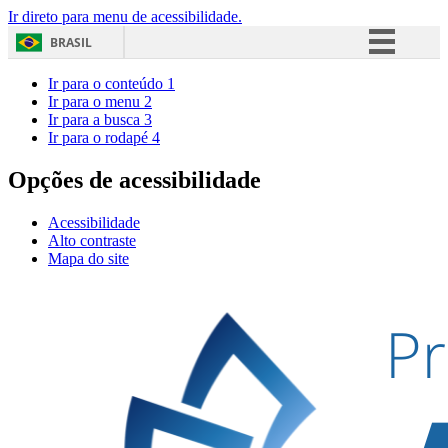
Ir direto para menu de acessibilidade.
BRASIL
Simplifique!
Ir para o conteúdo
1
Ir para o menu
2
Comunica BR
Ir para a busca
3
Ir para o rodapé
4
Participe
Acesso à informação
Opções de acessibilidade
Legislação
Acessibilidade
Canais
Alto contraste
Mapa do site