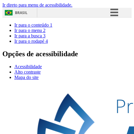
Ir direto para menu de acessibilidade.
BRASIL
Simplifique!
Ir para o conteúdo
1
Ir para o menu
2
Comunica BR
Ir para a busca
3
Ir para o rodapé
4
Participe
Acesso à informação
Opções de acessibilidade
Legislação
Acessibilidade
Canais
Alto contraste
Mapa do site