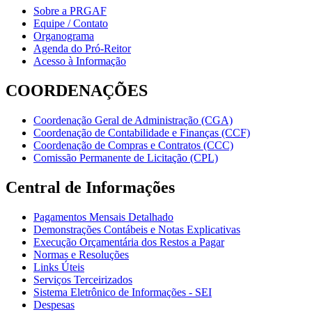
Sobre a PRGAF
Equipe / Contato
Organograma
Agenda do Pró-Reitor
Acesso à Informação
COORDENAÇÕES
Coordenação Geral de Administração (CGA)
Coordenação de Contabilidade e Finanças (CCF)
Coordenação de Compras e Contratos (CCC)
Comissão Permanente de Licitação (CPL)
Central de Informações
Pagamentos Mensais Detalhado
Demonstrações Contábeis e Notas Explicativas
Execução Orçamentária dos Restos a Pagar
Normas e Resoluções
Links Úteis
Serviços Terceirizados
Sistema Eletrônico de Informações - SEI
Despesas