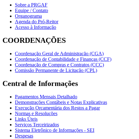
Sobre a PRGAF
Equipe / Contato
Organograma
Agenda do Pró-Reitor
Acesso à Informação
COORDENAÇÕES
Coordenação Geral de Administração (CGA)
Coordenação de Contabilidade e Finanças (CCF)
Coordenação de Compras e Contratos (CCC)
Comissão Permanente de Licitação (CPL)
Central de Informações
Pagamentos Mensais Detalhado
Demonstrações Contábeis e Notas Explicativas
Execução Orçamentária dos Restos a Pagar
Normas e Resoluções
Links Úteis
Serviços Terceirizados
Sistema Eletrônico de Informações - SEI
Despesas