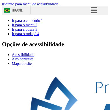
Ir direto para menu de acessibilidade.
BRASIL
Simplifique!
Ir para o conteúdo
1
Ir para o menu
2
Comunica BR
Ir para a busca
3
Ir para o rodapé
4
Participe
Acesso à informação
Opções de acessibilidade
Legislação
Acessibilidade
Canais
Alto contraste
Mapa do site