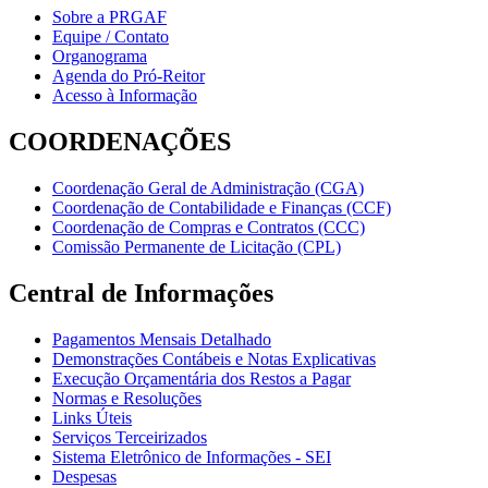
Sobre a PRGAF
Equipe / Contato
Organograma
Agenda do Pró-Reitor
Acesso à Informação
COORDENAÇÕES
Coordenação Geral de Administração (CGA)
Coordenação de Contabilidade e Finanças (CCF)
Coordenação de Compras e Contratos (CCC)
Comissão Permanente de Licitação (CPL)
Central de Informações
Pagamentos Mensais Detalhado
Demonstrações Contábeis e Notas Explicativas
Execução Orçamentária dos Restos a Pagar
Normas e Resoluções
Links Úteis
Serviços Terceirizados
Sistema Eletrônico de Informações - SEI
Despesas