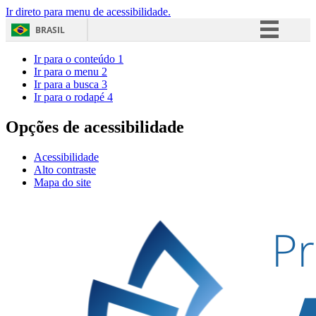
Ir direto para menu de acessibilidade.
BRASIL
Simplifique!
Ir para o conteúdo
1
Ir para o menu
2
Comunica BR
Ir para a busca
3
Ir para o rodapé
4
Participe
Acesso à informação
Opções de acessibilidade
Legislação
Acessibilidade
Canais
Alto contraste
Mapa do site