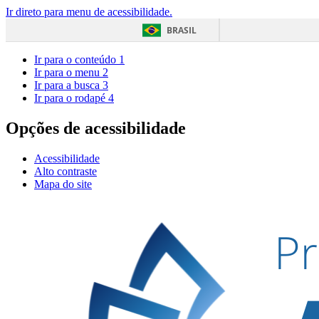
Ir direto para menu de acessibilidade.
BRASIL
Ir para o conteúdo
1
Ir para o menu
2
Ir para a busca
3
Ir para o rodapé
4
Opções de acessibilidade
Acessibilidade
Alto contraste
Mapa do site