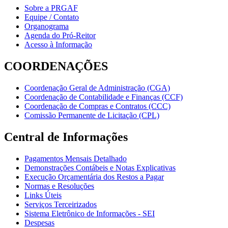
Sobre a PRGAF
Equipe / Contato
Organograma
Agenda do Pró-Reitor
Acesso à Informação
COORDENAÇÕES
Coordenação Geral de Administração (CGA)
Coordenação de Contabilidade e Finanças (CCF)
Coordenação de Compras e Contratos (CCC)
Comissão Permanente de Licitação (CPL)
Central de Informações
Pagamentos Mensais Detalhado
Demonstrações Contábeis e Notas Explicativas
Execução Orçamentária dos Restos a Pagar
Normas e Resoluções
Links Úteis
Serviços Terceirizados
Sistema Eletrônico de Informações - SEI
Despesas