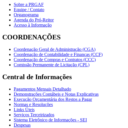
Sobre a PRGAF
Equipe / Contato
Organograma
Agenda do Pró-Reitor
Acesso à Informação
COORDENAÇÕES
Coordenação Geral de Administração (CGA)
Coordenação de Contabilidade e Finanças (CCF)
Coordenação de Compras e Contratos (CCC)
Comissão Permanente de Licitação (CPL)
Central de Informações
Pagamentos Mensais Detalhado
Demonstrações Contábeis e Notas Explicativas
Execução Orçamentária dos Restos a Pagar
Normas e Resoluções
Links Úteis
Serviços Terceirizados
Sistema Eletrônico de Informações - SEI
Despesas