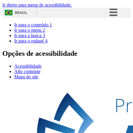
Ir direto para menu de acessibilidade.
BRASIL
Simplifique!
Ir para o conteúdo
1
Ir para o menu
2
Comunica BR
Ir para a busca
3
Ir para o rodapé
4
Participe
Acesso à informação
Opções de acessibilidade
Legislação
Acessibilidade
Canais
Alto contraste
Mapa do site