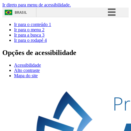
Ir direto para menu de acessibilidade.
BRASIL
Simplifique!
Ir para o conteúdo
1
Ir para o menu
2
Comunica BR
Ir para a busca
3
Ir para o rodapé
4
Participe
Acesso à informação
Opções de acessibilidade
Legislação
Acessibilidade
Canais
Alto contraste
Mapa do site