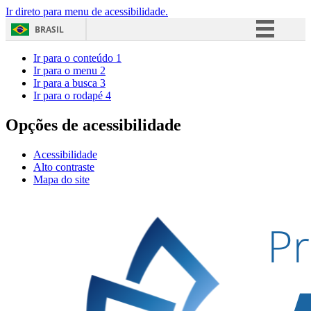
Ir direto para menu de acessibilidade.
BRASIL
Simplifique!
Ir para o conteúdo
1
Ir para o menu
2
Comunica BR
Ir para a busca
3
Ir para o rodapé
4
Participe
Acesso à informação
Opções de acessibilidade
Legislação
Acessibilidade
Canais
Alto contraste
Mapa do site