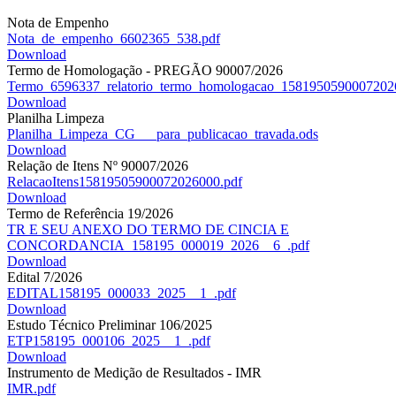
Nota de Empenho
Nota_de_empenho_6602365_538.pdf
Download
Termo de Homologação - PREGÃO 90007/2026
Termo_6596337_relatorio_termo_homologacao_15819505900072026
Download
Planilha Limpeza
Planilha_Limpeza_CG___para_publicacao_travada.ods
Download
Relação de Itens Nº 90007/2026
RelacaoItens15819505900072026000.pdf
Download
Termo de Referência 19/2026
TR E SEU ANEXO DO TERMO DE CINCIA E
CONCORDANCIA_158195_000019_2026__6_.pdf
Download
Edital 7/2026
EDITAL158195_000033_2025__1_.pdf
Download
Estudo Técnico Preliminar 106/2025
ETP158195_000106_2025__1_.pdf
Download
Instrumento de Medição de Resultados - IMR
IMR.pdf